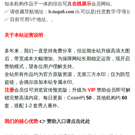
知名机构作品于一体的综合写真
在线展示
会员网站。
✅ 请收藏导航地址：
b.tuqu8.com
(b,可以是[任意数字/字母])
✅ 目前可用5个地址。。
关于本站运营说明
多年来，我们一直坚持免费分享，但近期全站升级高清大图
后，带宽成本大幅增加。为保障网站长期稳定运营，现开启
赞助模式，望各位用户理解支持。
全站所有作品均为官方原版资源，无第三方水印；仅为防范
盗链，会偶尔添加本站专属水印。
注册
会员仅可浏览宣传
预览版
；
升级为
VIP
赞助会员即可解
锁完整高清内容。每日更新：
Coser约
50
，其他机构约
60
套，
搭配 1-2 套秀人番外
。
我们的核心优势
👉 赞助入口请点击此处