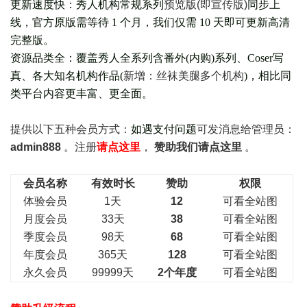
更新速度快：秀人机构常规系列
预览版(即宣传版)
同步上
线，官方原版需等待 1 个月，我们仅需 10 天即可更新高清
完整版。
资源品类全：覆盖秀人全系列含番外(
内购
)系列、Coser写
真、各大知名机构作品(
新增：丝袜美腿多个机构
)，相比同
类平台内容更丰富、更全面。
提供以下五种会员
方式：
如遇支付问题
可发消息给管理员：
admin888
。注册
请点这里
，
赞助我们请点这里
。
会员名称
有效时长
赞助
权限
体验会员
1天
12
可看全站图
月度会员
33天
38
可看全站图
季度会员
98天
68
可看全站图
年度会员
365天
128
可看全站图
永久会员
99999天
2个年度
可看全站图