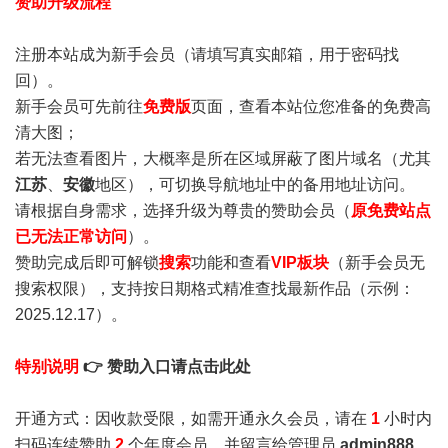
赞助升级流程
注册本站成为新手会员
（请填写真实邮箱，用于密码找
回）。
新手会员可先前往
免费版
页面，查看本站位您准备的免费高
清大图；
若无法查看图片，大概率是所在区域屏蔽了图片域名（尤其
江苏
、
安徽
地区），可切换导航地址中的备用地址访问。
请根据自身需求，选择升级为尊贵的赞助会员（
原免费站点
已无法正常访问
）。
赞助完成后即可解锁
搜索
功能和查看
VIP板块
（新手会员无
搜索权限），支持按日期格式精准查找最新作品（示例：
2025.12.17）。
特别说明
👉 赞助入口请点击此处
开通方式：因收款受限，如需开通永久会员，请在
1
小时内
扫码连续赞助
2
个年度会员，并留言给管理员
admin888
，