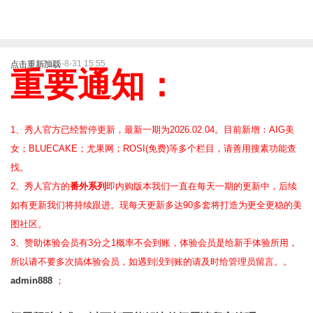
2025-8-31 15:55
点击重新加载
重要通知：
1、秀人官方已经暂停更新，最新一期为2026.02.04。目前新增：AIG美
女；BLUECAKE；尤果网；ROSI(免费)等
多个栏目，请善用搜素功能查
找。
2、
秀人官方的
番外系列
即内购版本我们一直在每天一期的更新中，后续
如有更新我们将持续跟进。现每天更新多达90多套将打造为更全更稳的美
图社区。
3、赞助体验会员
有3分之1概率不会到账，体验会员是给新手体验所用，
所以请不要多次搞体验会员，如遇到没到账的请及时给管理员留言。。
admin888
；